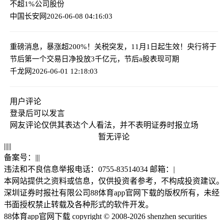
不超1%公司股份
中国长安网
2026-06-08 04:16:03
重磅消息，暴涨超200%！关税突发，11月1日起生效！
央行将于
节后第一个交易日净投放3千亿元，节后a股表现可期
千龙网
2026-06-01 12:18:03
用户评论
登录
后可以发言
网友评论仅供其表达个人看法，并不表明证券时报立场
暂无评论
|
|
|
|
|
备案号：
|
|
|
违法和不良信息举报电话：0755-83514034 邮箱：
|
本网站提供之资料或信息，仅供投资者参考，不构成投资建议
深圳证券时报社有限公司88体育app官网下载的版权所有，未经
书面授权禁止转载及各种形式的软件开发。
88体育app官网下载 copyright © 2008-2026 shenzhen securities