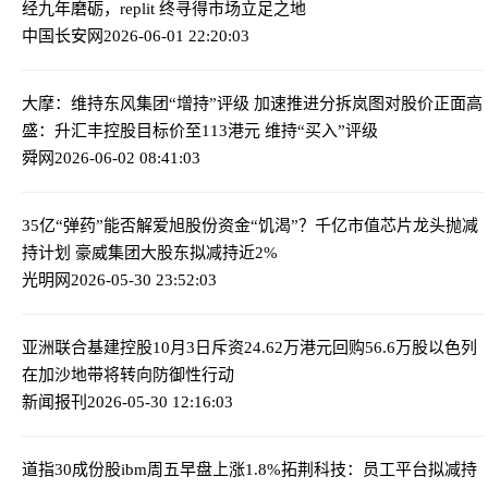
经九年磨砺，replit 终寻得市场立足之地
中国长安网
2026-06-01 22:20:03
大摩：维持东风集团“增持”评级 加速推进分拆岚图对股价正面
高
盛：升汇丰控股目标价至113港元 维持“买入”评级
舜网
2026-06-02 08:41:03
35亿“弹药”能否解爱旭股份资金“饥渴”？
千亿市值芯片龙头抛减
持计划 豪威集团大股东拟减持近2%
光明网
2026-05-30 23:52:03
亚洲联合基建控股10月3日斥资24.62万港元回购56.6万股
以色列
在加沙地带将转向防御性行动
新闻报刊
2026-05-30 12:16:03
道指30成份股ibm周五早盘上涨1.8%
拓荆科技：员工平台拟减持