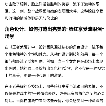
功击败了貂蝉，脸上洋溢着胜利的笑容，流下了激动的眼
泪。这一刻，整个战场都为她的表现而欢呼，这种脸红享受
和流泪的情感体验是无与伦比的。
角色设计：如何打造出完美的“脸红享受流眼泪”
场景
在《王者荣耀》中，设计团队通过精心的角色设计，赋予每
个角色独特的个性和魅力。从动作设计到技能效果，每一个
细节都经过了反复打磨。例如，当一个女角色在战场上表现
出色时，她的脸上会绽放出红色的?笑容，这不仅是一种视觉
上的享受，更是一种心理上的激励。
在王者荣耀的竞技场上，那些脸红享受与流眼泪的表情，不
仅仅是游戏中的?一种情感表达，更是玩家与角色之间的心灵
对话。当你在游戏中看到这些表情，你会感受到一种深深的