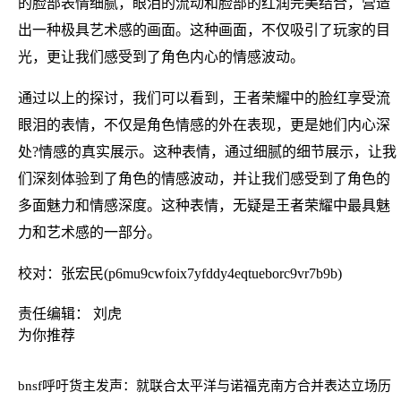
的脸部表情细腻，眼泪的流动和脸部的红润完美结合，营造
出一种极具艺术感的画面。这种画面，不仅吸引了玩家的目
光，更让我们感受到了角色内心的情感波动。
通过以上的探讨，我们可以看到，王者荣耀中的脸红享受流
眼泪的表情，不仅是角色情感的外在表现，更是她们内心深
处?情感的真实展示。这种表情，通过细腻的细节展示，让我
们深刻体验到了角色的情感波动，并让我们感受到了角色的
多面魅力和情感深度。这种表情，无疑是王者荣耀中最具魅
力和艺术感的一部分。
校对：张宏民(p6mu9cwfoix7yfddy4eqtueborc9vr7b9b)
责任编辑： 刘虎
为你推荐
bnsf呼吁货主发声：就联合太平洋与诺福克南方合并表达立场
历