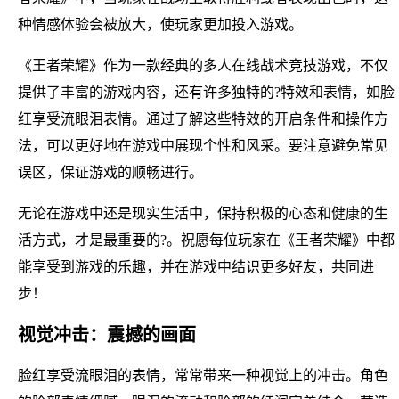
种情感体验会被放大，使玩家更加投入游戏。
《王者荣耀》作为一款经典的多人在线战术竞技游戏，不仅
提供了丰富的游戏内容，还有许多独特的?特效和表情，如脸
红享受流眼泪表情。通过了解这些特效的开启条件和操作方
法，可以更好地在游戏中展现个性和风采。要注意避免常见
误区，保证游戏的顺畅进行。
无论在游戏中还是现实生活中，保持积极的心态和健康的生
活方式，才是最重要的?。祝愿每位玩家在《王者荣耀》中都
能享受到游戏的乐趣，并在游戏中结识更多好友，共同进
步！
视觉冲击：震撼的画面
脸红享受流眼泪的表情，常常带来一种视觉上的冲击。角色