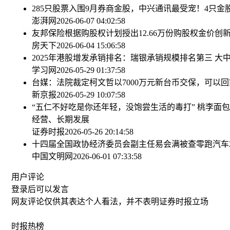
285只股票入围9月券商金股，中兴通讯最受宠！4只金
澎湃网
2026-06-07 04:02:58
友邦保险根据购股权计划授出12.66万份购股权
金价创
房天下
2026-06-04 15:06:58
2025年港股增发承销排名：瑞银承销规模排名第三 大
学习网
2026-05-29 01:37:58
台媒：法院裁定柯文哲以7000万元新台币交保，可以回
新京报
2026-05-29 10:07:58
“五仁不好吃是你还年轻，没饱尝生活的毒打” 桃李面
经营、长期发展
证券时报
2026-05-26 20:14:58
十四届全国政协经济委员会副主任易会满被查
零跑汽车
中国文明网
2026-06-01 07:33:58
用户评论
登录
后可以发言
网友评论仅供其表达个人看法，并不表明证券时报立场
时报
热榜