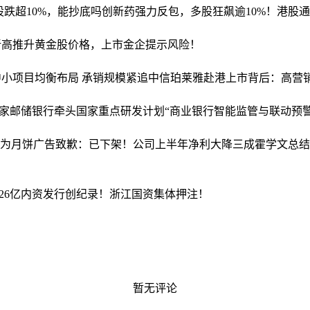
股跌超10%，能抄底吗
创新药强力反包，多股狂飙逾10%！港股通创新
新高推升黄金股价格，上市金企提示风险！
中小项目均衡布局 承销规模紧追中信
珀莱雅赴港上市背后：高营
家
邮储银行牵头国家重点研发计划“商业银行智能监管与联动预
包为月饼广告致歉：已下架！公司上半年净利大降三成
霍学文总结
26亿内资发行创纪录！浙江国资集体押注！
暂无评论