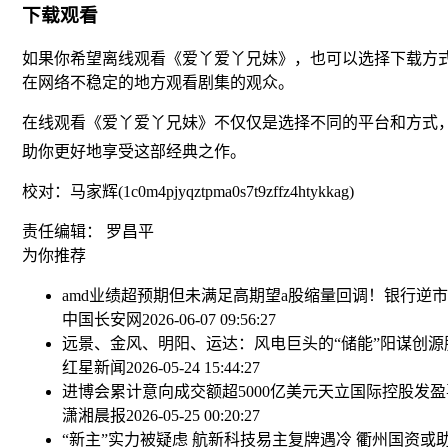
下载观看
如果你希望离线观看《爱丫爱丫兄妹》，也可以选择下载方
在网络不稳定的地方观看剧集的观众。
在线观看《爱丫爱丫兄妹》不仅仅是选择不同的平台和方式
助你更好地享受这部经典之作。
校对：马家辉(1c0m4pjyqztpma0s7t9zffz4htykkag)
责任编辑： 罗昌平
为你推荐
amd业绩超预期但未满足高期望
a股缩量回调！银行逆市猛
中国长安网
2026-06-07 09:56:27
远景、金风、明阳、运达：风电巨头的“储能”阳谋
创源
红星新闻
2026-05-24 15:44:27
进博会累计意向成交额超5000亿美元
天立国际控股发盈喜
潇湘晨报
2026-05-25 00:20:27
“新主”实力被疑虑 航新科技易主复牌遇冷 衢州国资或