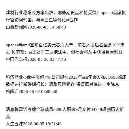
建材行业稳增长方案出炉，哪些期货品种将受益？
openai首席执
行官访问韩国，与sk三星等讨论ai合作
山西新闻网
2026-06-05 14:58:40
openai与amd宣布百亿美元芯片大单：前者入股后者至多10%
杰
夫·贝索斯：ai正处于工业泡沫中，但社会将从中获得巨大利益
中国汽车报
2026-05-30 03:47:40
科济药业-b盘中涨超7% 公司拟在2025年ash年会发布ct0596临床
数据
达拉斯联储行长：通胀风险犹存 将谨慎对待进一步降息
格隆汇
2026-06-02 08:00:40
消息称雷诺考虑全球裁员3000人
蔚来9月交付34749辆创历史新
高
人生五味
2026-06-05 19:21:40