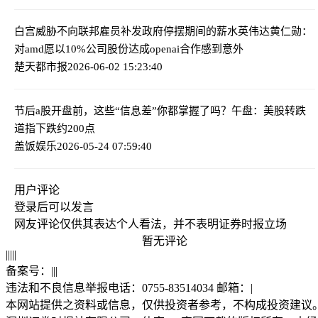
白宫威胁不向联邦雇员补发政府停摆期间的薪水
英伟达黄仁勋：
对amd愿以10%公司股份达成openai合作感到意外
楚天都市报
2026-06-02 15:23:40
节后a股开盘前，这些“信息差”你都掌握了吗？
午盘：美股转跌
道指下跌约200点
盖饭娱乐
2026-05-24 07:59:40
用户评论
登录
后可以发言
网友评论仅供其表达个人看法，并不表明证券时报立场
暂无评论
|
|
|
|
|
备案号：
|
|
|
违法和不良信息举报电话：0755-83514034 邮箱：
|
本网站提供之资料或信息，仅供投资者参考，不构成投资建议