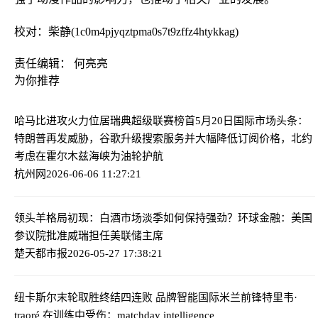
校对：柴静(1c0m4pjyqztpma0s7t9zffz4htykkag)
责任编辑： 何亮亮
为你推荐
哈马比进攻火力位居瑞典超级联赛榜首
5月20日国际市场头条：
特朗普再发威胁，谷歌升级搜索服务并大幅降低订阅价格，北约
考虑在霍尔木兹海峡为油轮护航
杭州网
2026-06-06 11:27:21
领头羊格局初现：白酒市场淡季如何保持强劲？
环球金融：美国
参议院批准威瑞担任美联储主席
楚天都市报
2026-05-27 17:38:21
纽卡斯尔末轮取胜终结四连败 品牌智能
国际米兰前锋特里韦·
traoré 在训练中受伤：matchday intelligence