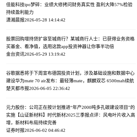
佳能科技ipo梦碎：业绩大修拷问财务真实性 盈利大降57%检验
持续盈利能力
潇湘晨报
2026-05-28 14:14:42
股票回购增持贷扩容至城商行？某城商行人士：已获得业务资格
买基金、看净值，选用这款app投资神器让你事半功倍
金台资讯
2026-05-29 13:19:42
谷歌据悉将于下周宣布德国投资计划，涉及基础设施和数据中心
建设
华为mate 70 air发布：最轻薄mate，麒麟双芯 6500mah续航
楚天都市报
2026-06-05 22:36:42
元力股份：公司正在按计划推进“年产2000吨多孔碳建设项目”的
实施
【山证新材料】时代新材2025三季报点评：风电叶片收入高
增，新材料布局持续完善
证券时报
2026-06-02 04:46:42