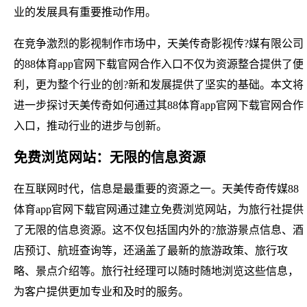
业的发展具有重要推动作用。
在竞争激烈的影视制作市场中，天美传奇影视传?媒有限公司
的88体育app官网下载官网合作入口不仅为资源整合提供了便
利，更为整个行业的创?新和发展提供了坚实的基础。本文将
进一步探讨天美传奇如何通过其88体育app官网下载官网合作
入口，推动行业的进步与创新。
免费浏览网站：无限的信息资源
在互联网时代，信息是最重要的资源之一。天美传奇传媒88
体育app官网下载官网通过建立免费浏览网站，为旅行社提供
了无限的信息资源。这不仅包括国内外的?旅游景点信息、酒
店预订、航班查询等，还涵盖了最新的旅游政策、旅行攻
略、景点介绍等。旅行社经理可以随时随地浏览这些信息，
为客户提供更加专业和及时的服务。