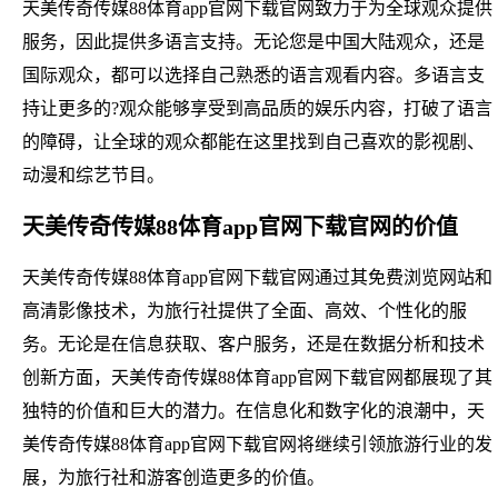
天美传奇传媒88体育app官网下载官网致力于为全球观众提供
服务，因此提供多语言支持。无论您是中国大陆观众，还是
国际观众，都可以选择自己熟悉的语言观看内容。多语言支
持让更多的?观众能够享受到高品质的娱乐内容，打破了语言
的障碍，让全球的观众都能在这里找到自己喜欢的影视剧、
动漫和综艺节目。
天美传奇传媒88体育app官网下载官网的价值
天美传奇传媒88体育app官网下载官网通过其免费浏览网站和
高清影像技术，为旅行社提供了全面、高效、个性化的服
务。无论是在信息获取、客户服务，还是在数据分析和技术
创新方面，天美传奇传媒88体育app官网下载官网都展现了其
独特的价值和巨大的潜力。在信息化和数字化的浪潮中，天
美传奇传媒88体育app官网下载官网将继续引领旅游行业的发
展，为旅行社和游客创造更多的价值。