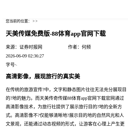
您当前的位置： > >
天美传媒免费版-88体育app官网下载
来源：
证券时报网
作者：
何频
2026-06-09 02:36:27
字号
高清影像，展现旅行的真实美
在传统的旅游宣传?中，文字和静态图片往往无法充分展现目
的?地的魅力。而天美传奇传媒88体育app官网下载官网通过
高清影像技术，为旅行社提供了展示旅行目的?地的全新方
式。高清影像不?仅能够清晰地?展示目的地的自然风光和人
文景观，还能通过动态视频的形式，让游客在心理上产生更