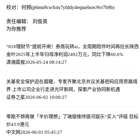
校对：何频(p6mu9cwfoix7yfddy4eqtueborc9vr7b9b)
责任编辑： 刘俊英
为你推荐
“818理财节”提前开闸！券商玩转ai，全周期陪伴时间再拉长
陕西
金叶2025年上半年归母净利润2492万元，同比下降60.6%
潇湘晨报
2026-05-24 08:14:27
关基安全保护迫在眉睫，专家齐聚北京共议关基密码应用思路
境
界 上市公司企业行走进光环新网，探索产业协同新机遇
证券之星
2026-06-02 10:00:27
零跑不想再做「半价理想」了
瑞银维持银河娱乐“买入”评级 目标
价43.9港元
中文网
2026-06-01 05:45:27