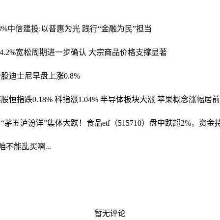
3%
中信建投:以普惠为光 践行“金融为民”担当
.2%
宽松周期进一步确认 大宗商品价格支撑显著
股迪士尼早盘上涨0.8%
股恒指跌0.18% 科指涨1.04% 半导体板块大涨 苹果概念涨幅居前
茅五泸汾洋”集体大跌！食品etf（515710）盘中跌超2%，资金
咱不能乱买啊...
暂无评论