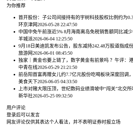
为你推荐
首开股份：子公司间接持有的宇树科技股权比例约为0.
环京津网
2026-05-28 22:47:50
中国中免午前涨近5% 8月海南离岛免税销售额同比减少4
羊城派
2026-06-04 12:25:50
9月18日美迪凯发布公告，股东减持242.48万股
道指成份
旅游网
2026-06-01 08:45:50
独家｜黄金也要上链了，数字黄金有前景吗 ？
午评：港
中青在线
2026-05-29 21:21:50
前岳阳首富再赠女儿约7.7亿元股份
吃喝板块深度回调，“
美食天下
2026-06-05 04:33:50
上市对赌大限压顶，世纪数码业绩滑坡中“闯关”北交所
新华社
2026-05-25 09:32:50
用户评论
登录
后可以发言
网友评论仅供其表达个人看法，并不表明证券时报立场