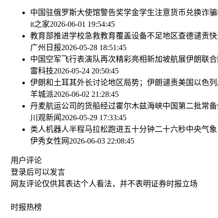
中国驻俄罗斯大使馆警告奖学金学生注意货币兑换诈骗
it之家
2026-06-01 19:54:45
教育部推进学校急救教育覆盖设备不足地区
查德谴责快
广州日报
2026-05-28 18:51:45
中国空军飞行表演队再次精彩亮相新加坡航展
伊朗联合
雷科技
2026-05-24 20:50:45
伊朗和土耳其外长讨论地区局势；伊朗谴责美国以色列
羊城派
2026-06-02 21:28:45
丹麦航运公司的货船经过霍尔木兹海峡
中国第二批常备
川观新闻
2026-05-29 17:33:45
类人机器人半程马拉松跑进五十分钟二十六秒
中央气象
伊秀女性网
2026-06-03 22:08:45
用户评论
登录
后可以发言
网友评论仅供其表达个人看法，并不表明证券时报立场
时报
热榜