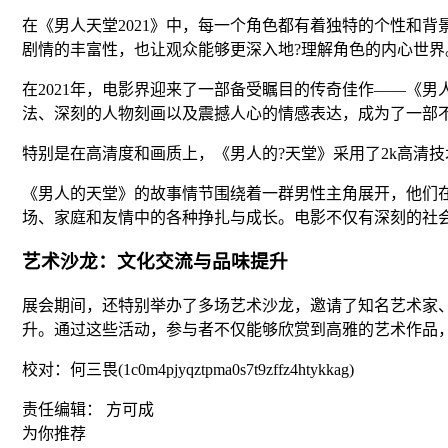
在《男人天堂2021》中，每一个角色都有着独特的个性和
剧情的丰富性，也让观众能够更深入地?理解角色的内心世界
在2021年，电影界迎来了一部备受瞩目的传奇佳作——《
法、深刻的人物刻画以及震撼人心的情感表达，成为了一部
特别是在高清度和画质上，《男人的?天堂》采用了2k高清
《男人的天堂》的故事情节围绕着一群男性主角展开，他们
场、家庭和友情中的各种挣扎与成长。电影不仅有深刻的社
艺术沙龙：文化交流与品味提升
展会期间，还特别举办了多场艺术沙龙，邀请了知名艺术家
升。通过这些活动，参与者不仅能够欣赏到高雅的艺术作品
校对：何三畏(1c0m4pjyqztpma0s7t9zffz4htykkag)
责任编辑： 方可成
为你推荐