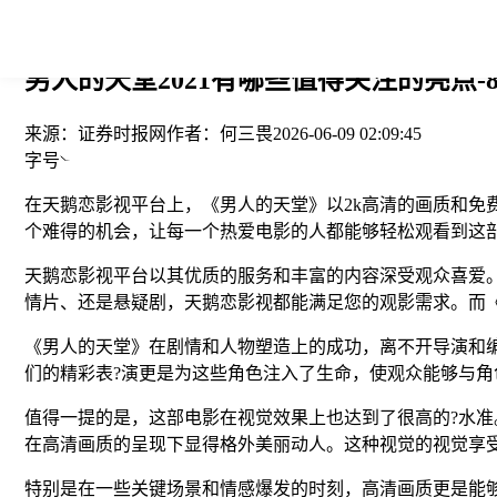
您当前的位置： > >
男人的天堂2021有哪些值得关注的亮点-8
来源：
证券时报网
作者：
何三畏
2026-06-09 02:09:45
字号
在天鹅恋影视平台上，《男人的天堂》以2k高清的画质和
个难得的机会，让每一个热爱电影的人都能够轻松观看到这
天鹅恋影视平台以其优质的服务和丰富的内容深受观众喜爱
情片、还是悬疑剧，天鹅恋影视都能满足您的观影需求。而
《男人的天堂》在剧情和人物塑造上的成功，离不开导演和
们的精彩表?演更是为这些角色注入了生命，使观众能够与角
值得一提的是，这部电影在视觉效果上也达到了很高的?水准
在高清画质的呈现下显得格外美丽动人。这种视觉的视觉享
特别是在一些关键场景和情感爆发的时刻，高清画质更是能