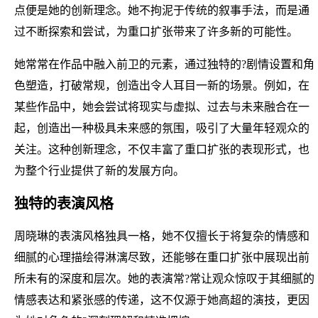
点便是她的创新理念。她不拘泥于传统的叙事手法，而是通
过不断探索和尝试，为重口扩张带来了许多新的可能性。
她常常在作品中融入前卫的元素，通过独特的?剧情设置和角
色塑造，打破常规，创造出令人耳目一新的场景。例如，在
某些作品中，她会尝试将现实与虚拟、过去与未来融合在一
起，创造出一种极具未来感的氛围，吸引了大量年轻观众的
关注。这种创新理念，不仅丰富了重口扩张的表现形式，也
为整个行业提供了新的发展方向。
独特的表演风格
周晓琳的表演风格独具一格，她不仅擅长于将复杂的情感和
细腻的心理描绘得淋漓尽致，还能够在重口扩张中展现出前
所未有的深度和层次。她的表演常?常让观众惊叹于其细腻的
情感表达和紧张感的传递，这不仅源于她高超的演技，更因