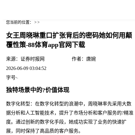
您当前的位置： > >
女王周晓琳重口扩张背后的密码她如何用颠
覆性策-88体育app官网下载
来源：
证券时报网
作者：
唐婉
2026-06-09 03:04:52
字号
独特场景中的?价值体现
数字化转型：在数字化转型的浪潮中，周晓琳率先采用大数
据分析和人工智能技术，提升了市场分析和客户服务的?精准
度。通过创新的数字化手段，她成功实现了业务的快速扩
展，同时保持了高品质的客户服务。