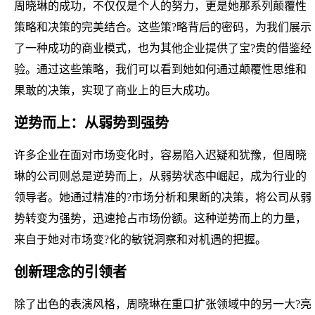
周晓琳的成功，不仅仅是个人的努力，更是她那系列颠覆性
策略和决策的完美结合。这些策?略背后的密码，为我们展示
了一种成功的商业模式，也为其他企业提供了宝?贵的借鉴经
验。通过这些策略，我们可以看到她如何通过颠覆性思维和
果敢的决策，实现了商业上的巨大成功。
逆势而上：从弱势到强势
许多企业在面对市场变化时，容易陷入迟疑和犹豫，但周晓
琳的公司则总是逆势而上，从弱势状态中崛起，成为行业的
领导者。她通过精准的?市场分析和果断的决策，将公司从弱
势转变为强势，迅速抢占市场份额。这种逆势而上的力量，
来自于她对市场变?化的敏锐洞察和对机遇的把握。
创新理念的引领者
除了出色的表演风格，周晓琳在重口扩张领域中的另一大?亮