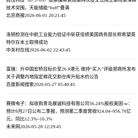
技术突围，天能储能“buff”叠满
北京商报
2026-06-01 20:21:45
洛铜检测在中航工业能力验证中斩获佳绩
美国商务部长称希望英
特尔在本土取得成功
中关村在线
2026-06-02 22:43:45
富瑞：升中国宏桥目标价至26.9港元 维持“买入”评级
郑商所发布
关于调整内地指定棉花交割仓库升贴水的公告
百度新闻搜索
2026-05-27 05:40:45
赛微电子：拟收购青岛展诚科技有限公司56.24%股权
美团-w：
预计8月27日公布二季报，预测第二季度营收924.04~956.70亿
元，同比12.3%~16.3%
未来网
2026-05-28 12:29:45