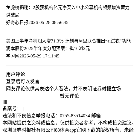
龙虎榜揭秘：2股获机构亿元净买入
中小公募机构频频增资蓄力
谋破局
好奇心日报
2026-05-28 08:56:45
美图上半年净利润大增71.3％ 计划与阿里联合推出“ai试衣”功能
润本股份2025半年度分配预案：拟10派2元
学习网
2026-05-29 17:11:45
用户评论
登录
后可以发言
网友评论仅供其表达个人看法，并不表明证券时报立场
暂无评论
|
|
|
|
|
备案号：
|
|
|
违法和不良信息举报电话：0755-83514034 邮箱：
|
本网站提供之资料或信息，仅供投资者参考，不构成投资建议
深圳证券时报社有限公司88体育app官网下载的版权所有，未经