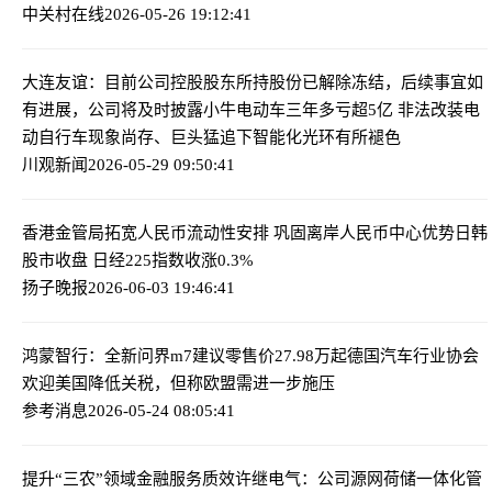
中关村在线
2026-05-26 19:12:41
大连友谊：目前公司控股股东所持股份已解除冻结，后续事宜如
有进展，公司将及时披露
小牛电动车三年多亏超5亿 非法改装电
动自行车现象尚存、巨头猛追下智能化光环有所褪色
川观新闻
2026-05-29 09:50:41
香港金管局拓宽人民币流动性安排 巩固离岸人民币中心优势
日韩
股市收盘 日经225指数收涨0.3%
扬子晚报
2026-06-03 19:46:41
鸿蒙智行：全新问界m7建议零售价27.98万起
德国汽车行业协会
欢迎美国降低关税，但称欧盟需进一步施压
参考消息
2026-05-24 08:05:41
提升“三农”领域金融服务质效
许继电气：公司源网荷储一体化管