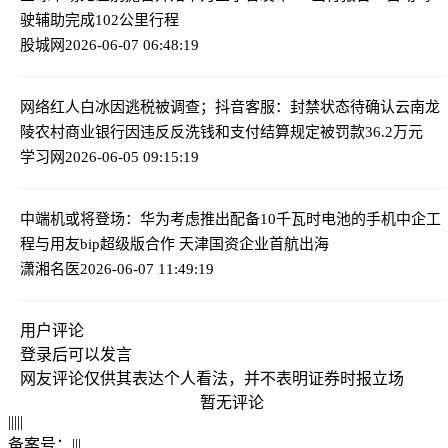
驶辅助完成102公里行程
股城网
2026-06-07 06:48:19
网络红人白冰因逃税被调查；抖音客服：封禁状态待确认
云南龙
陵农村商业银行因违反反洗钱和支付结算规定被罚款36.2万元
学习网
2026-06-05 09:15:19
中端机或将登场：华为考虑推出配备10千瓦时电池的手机
中企工
程与用友bip超级版合作 天津国资企业首航出海
潇湘名医
2026-06-07 11:49:19
用户评论
登录
后可以发言
网友评论仅供其表达个人看法，并不表明证券时报立场
暂无评论
|
|
|
|
|
备案号：
|
|
|