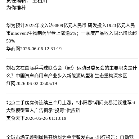
责任编辑： 王石川
为你推荐
华为预计2025年收入达8809亿元人民币 研发投入1923亿元人民
币
innovent生物制药早盘上涨逾5%；一季度产品收入同比增长超
50%
华商网
2026-06-06 12:31:19
刘石文在国际乒乓球联合会（ittf）运动员委员会的主要职责是什
么？
中国汽车商用车产业步入新能源转型和生态重构深水区
红网
2026-06-02 03:05:19
北京二手房房价连续三个月上涨，“小阳春”期间交易活跃
推荐ai
大型模型置入广告揭示“投毒”供应链
美食天下
2026-05-26 01:13:19
全球市场无差别抛售开始
华为金宇智发布ads出行报告：自动驾