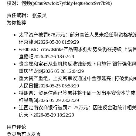
校对：何频(p6mu9cwfoix7yfddy4eqtueborc9vr7b9b)
责任编辑： 张泉灵
为你推荐
太平资产被罚678万元：部分高管人员未经任职资格核
环京津网
2026-05-30 01:59:29
wedbush：crowdstrike产品需求强劲势头仍在持续 上
直播吧
2026-05-26 18:02:29
贵金属和宝石从业机构反洗钱新规下月施行 银行强化
重庆华龙网
2026-05-28 12:04:29
重大资产重组，上交所审议通过
中金缪延亮 | 打破负
人民日报
2026-05-25 05:58:29
特朗普：贸易信函已签署并将于周一发出
平安资本等成立
红星新闻
2026-05-29 23:22:29
江西定南农商银行被罚71.25万元：因违反金融统计相
房天下
2026-05-29 18:22:29
用户评论
登录
后可以发言