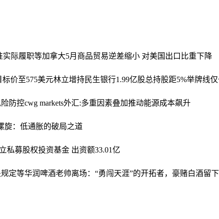
准实际履职等
加拿大5月商品贸易逆差缩小 对美国出口比重下降
调目标价至575美元
林立增持民生银行1.99亿股总持股距5%举牌线
风险防控
cwg markets外汇:多重因素叠加推动能源成本飙升
向螺旋：低通胀的破局之道
私募股权投资基金 出资额33.01亿
关规定等
华润啤酒老帅离场：“勇闯天涯”的开拓者，豪赌白酒留