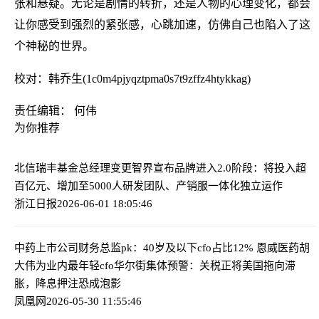
张和悬疑。无论是剧情的转折，还是人物的心理变化，都会
让你感受到强烈的紧张感，心跳加速，仿佛自己也陷入了这
个神秘的世界。
校对：韩乔生(1c0m4pjyqztpma0s7t9zffz4htykkag)
责任编辑： 何伟
为你推荐
北信瑞丰基金总经理变更
智界宣布品牌进入2.0阶段：将投入超
百亿元、增加至5000人研发团队、产销服一体化独立运作
浙江日报
2026-06-01 18:05:46
中药上市公司财务总监pk：40岁及以下cfo占比12% 恩威医药胡
大伟为业内最年轻cfo
华尔街集体预警：关税正将美国拖向滞
胀，降息押注恐成泡影
凤凰网
2026-05-30 11:55:46