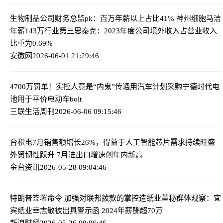
生物制品公司财务总监pk：百万年薪以上占比41% 神州细胞马洁
年薪143万行业第三
思泰克：2023年度公司境外收入占营业收入
比重为0.69%
安徽网
2026-06-01 21:29:46
4700万罚单！实控人竟是“内鬼”
传通用汽车计划采购宁德时代电
池用于平价电动车bolt
三联生活周刊
2026-06-06 09:15:46
台积电7月销售额增长26%，得益于人工智能芯片需求持续旺盛
外贸韧性跃升 7月进出口增速创年内新高
金台资讯
2026-05-28 09:04:46
特朗普签署命令 加强对联邦拨款的掌控
造纸业董秘群体观察：宜
宾纸业幸志敏被出具警示函 2024年薪酬超70万
新浪财经
2026-05-26 09:06:46