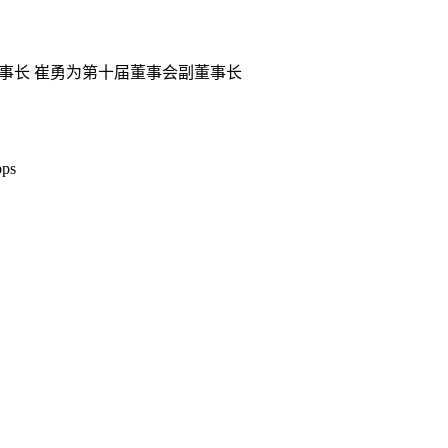
事长 崔勇为第十届董事会副董事长
ps