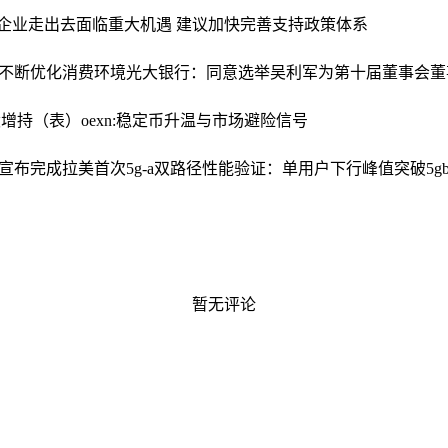
国企业走出去面临重大机遇 建议加快完善支持政策体系
不断优化消费环境
光大银行：同意选举吴利军为第十届董事会董
股增持（表）
oexn:稳定币升温与市场避险信号
宣布完成拉美首次5g-a双路径性能验证：单用户下行峰值突破5gb
暂无评论