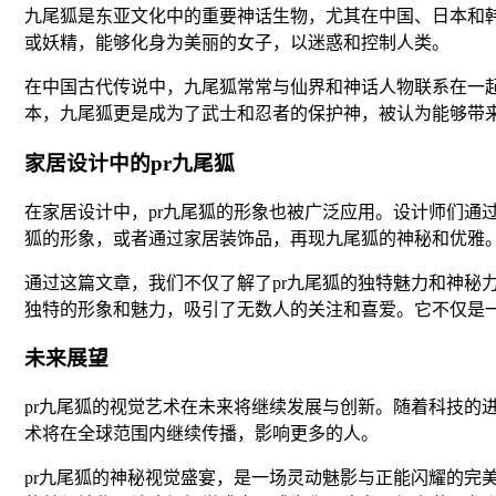
九尾狐是东亚文化中的重要神话生物，尤其在中国、日本和
或妖精，能够化身为美丽的女子，以迷惑和控制人类。
在中国古代传说中，九尾狐常常与仙界和神话人物联系在一
本，九尾狐更是成为了武士和忍者的保护神，被认为能够带
家居设计中的pr九尾狐
在家居设计中，pr九尾狐的形象也被广泛应用。设计师们通
狐的形象，或者通过家居装饰品，再现九尾狐的神秘和优雅
通过这篇文章，我们不仅了解了pr九尾狐的独特魅力和神秘
独特的形象和魅力，吸引了无数人的关注和喜爱。它不仅是
未来展望
pr九尾狐的视觉艺术在未来将继续发展与创新。随着科技的
术将在全球范围内继续传播，影响更多的人。
pr九尾狐的神秘视觉盛宴，是一场灵动魅影与正能闪耀的完