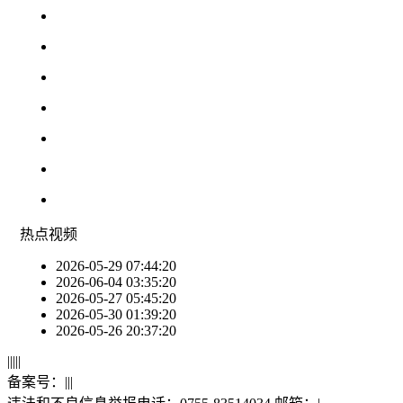
热点
视频
2026-05-29 07:44:20
2026-06-04 03:35:20
2026-05-27 05:45:20
2026-05-30 01:39:20
2026-05-26 20:37:20
|
|
|
|
|
备案号：
|
|
|