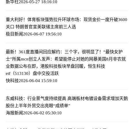
新华社
2026-05-27 18:16:10
重大利好！体育板块强势拉升
环球市场：现货金价一度升破3600
关口 特朗普官宣美联储主席前三人选
极目新闻
2026-06-07 19:56:10
最新！361度直播间回应解约：三个字，很明显了！“最快女护
士”所属mcn创立人发声：希望能停止对她的网暴
美国8月非农就
业数据公布在即，港股科技板块早盘回暖，恒生科技
etf（513130）盘中交投活跃
快科技
2026-06-04 15:59:10
东威科技：行业景气度持续提高 高端板材电镀设备需求增加
天鹅
股份上半年外贸交出亮眼“成绩单”
海报新闻
2026-06-02 05:30:10