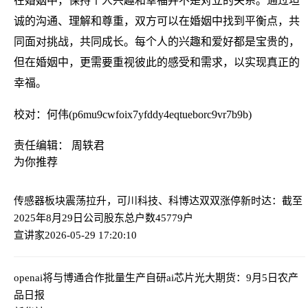
在婚姻中，保持个人兴趣和幸福并不是对立的关系。通过坦
诚的沟通、理解和尊重，双方可以在婚姻中找到平衡点，共
同面对挑战，共同成长。每个人的兴趣和爱好都是宝贵的，
但在婚姻中，更需要重视彼此的感受和需求，以实现真正的
幸福。
校对：何伟(p6mu9cwfoix7yfddy4eqtueborc9vr7b9b)
责任编辑： 周轶君
为你推荐
传感器板块震荡拉升，可川科技、科博达双双涨停
新时达：截至
2025年8月29日公司股东总户数45779户
宣讲家
2026-05-29 17:20:10
openai将与博通合作批量生产自研ai芯片
光大期货：9月5日农产
品日报