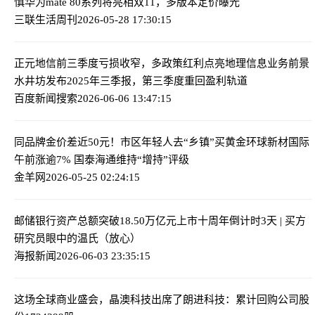
慎
华为mate 80系列将亮相双11，多版本定价曝光
三联生活周刊
2026-05-28 17:30:15
正元地信前三季度亏损收窄，多政策红利点亮地理信息业务前景
水井坊发布2025年三季报，第三季度重回盈利轨道
百度新闻搜索
2026-06-06 13:47:15
同品牌金价差近50元！市区年轻人去“乡镇”买黄金
环球新材国际
午前涨逾7% 国泰海通维持“增持”评级
金羊网
2026-05-25 02:24:15
邮储银行资产总额突破18.50万亿元
上市十周年倒计时3天 | 买方
研究员眼中的温氏（放心）
海报新闻
2026-06-03 23:35:15
这场全球商业盛会，晶澳科技出席了
朗进科技：累计回购公司股