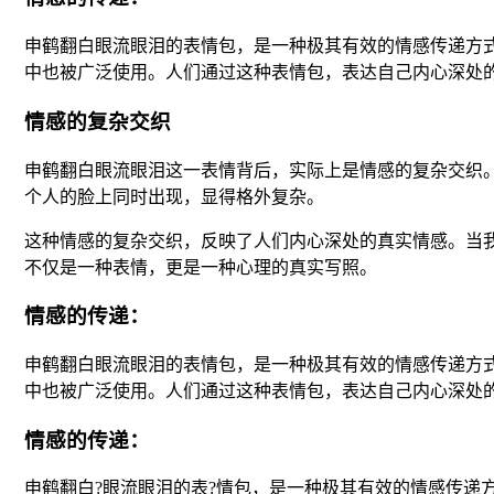
申鹤翻白眼流眼泪的表情包，是一种极其有效的情感传递方
中也被广泛使用。人们通过这种表情包，表达自己内心深处
情感的复杂交织
申鹤翻白眼流眼泪这一表情背后，实际上是情感的复杂交织
个人的脸上同时出现，显得格外复杂。
这种情感的复杂交织，反映了人们内心深处的真实情感。当
不仅是一种表情，更是一种心理的真实写照。
情感的传递：
申鹤翻白眼流眼泪的表情包，是一种极其有效的情感传递方
中也被广泛使用。人们通过这种表情包，表达自己内心深处
情感的传递：
申鹤翻白?眼流眼泪的表?情包，是一种极其有效的情感传