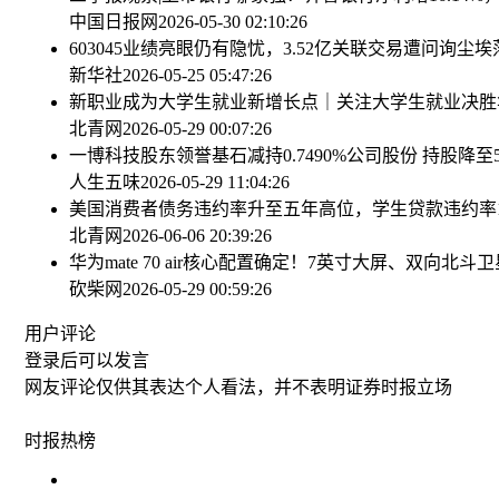
中国日报网
2026-05-30 02:10:26
603045业绩亮眼仍有隐忧，3.52亿关联交易遭问询
尘埃
新华社
2026-05-25 05:47:26
新职业成为大学生就业新增长点｜关注大学生就业
决胜
北青网
2026-05-29 00:07:26
一博科技股东领誉基石减持0.7490%公司股份 持股降至
人生五味
2026-05-29 11:04:26
美国消费者债务违约率升至五年高位，学生贷款违约率1
北青网
2026-06-06 20:39:26
华为mate 70 air核心配置确定！7英寸大屏、双向北斗
砍柴网
2026-05-29 00:59:26
用户评论
登录
后可以发言
网友评论仅供其表达个人看法，并不表明证券时报立场
时报
热榜