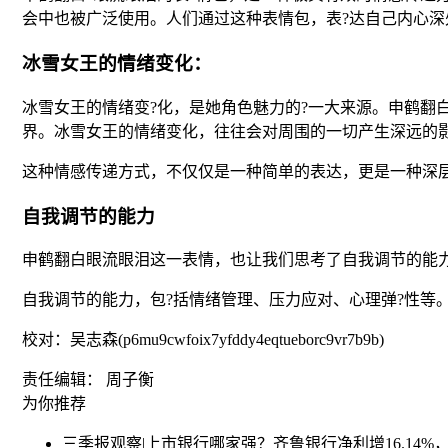
会中也被广泛使用。人们通过这种表情包，表?达自己内心
冰雪女王的情绪变化：
冰雪女王的情绪变?化，是她角色魅力的?一大来源。申鹤翻
界。冰雪女王的情绪变化，往往会对周围的一切产生深远的
这种情感传递方式，不仅仅是一种简单的表达，更是一种深层
自我调节的能力
申鹤翻白眼流眼泪这一表情，也让我们思考了自我调节的能
自我调节的能力，包?括情绪管理、压力应对、心理弹?性等
校对：吴志森(p6mu9cwfoix7yfddy4eqtueborc9vr7b9b)
责任编辑： 周子衡
为你推荐
三季报观察|上市银行哪家强？齐鲁银行净利增16.14%，