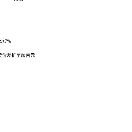
近7%
卖价差扩至超百元