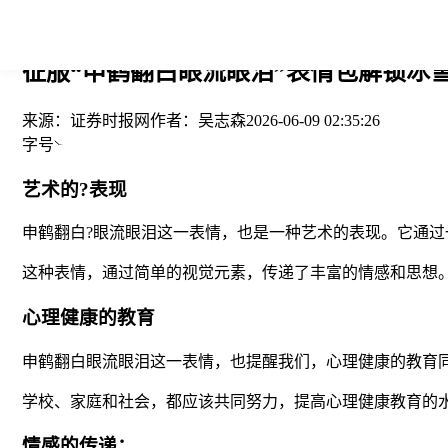
您当前的位置： > >
征服“申鹤翻白眼流眼泪”表情包解锁冰雪女
来源：
证券时报网
作者：
吴志森
2026-06-09 02:35:26
字号
艺术的?表现
申鹤翻白?眼流眼泪这一表情，也是一种艺术的表现。它通过
这种表情，通过简单的视觉元素，传递了丰富的情感和思想
心理健康的教育
申鹤翻白眼流眼泪这一表情，也提醒我们，心理健康的教育
学校、家庭和社会，都应该共同努力，提高心理健康教育的
情感的传递：