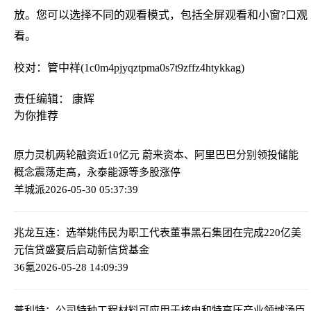
放。您可以选择不同的观看模式，包括全屏观看和小窗?口观
看。
校对：管中祥(1c0m4pjyqztpma0s7t9zffz4htykkag)
责任编辑： 康辉
为你推荐
原力灵机两轮融资近10亿元 蔚来资本、阿里巴巴分别领投
储能
概念震荡走高，永泰能源等多股涨停
羊城派
2026-05-30 05:37:39
兆龙互连：选举姚伟民为职工代表董事
黑石集团在完成220亿美
元信贷盛宴后启动新信贷基金
36氪
2026-05-28 14:09:39
普利特：公司特种工程材料可应用于核电和特高压产业领域
汤臣