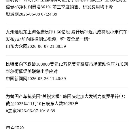
倍健q3净利润暴增861% 前三季度销售、研发费用均下降
股城网
2026-06-08 07:24:39
九州通股东上海弘康质押1.66亿股 累计质押近六成持股
小米汽车
发布yu7前向碰撞测试视频，称“安全是一切”
山东大众网
2026-06-07 21:38:39
比特币向下跌破100000美元
12万亿美元融资市场流动性压力加剧
华尔街催促美联储出手应对
中国新闻网
2026-05-26 11:40:39
为替国产车抗美国“关税大棒” 韩国决定加大发钱力度
罗平锌电：
截至2025年11月10日股东人数30253户
it之家
2026-06-07 10:18:39
用户评论