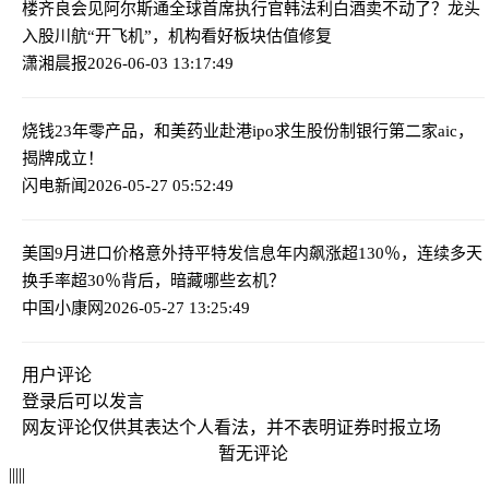
楼齐良会见阿尔斯通全球首席执行官韩法利
白酒卖不动了？龙头
入股川航“开飞机”，机构看好板块估值修复
潇湘晨报
2026-06-03 13:17:49
烧钱23年零产品，和美药业赴港ipo求生
股份制银行第二家aic，
揭牌成立！
闪电新闻
2026-05-27 05:52:49
美国9月进口价格意外持平
特发信息年内飙涨超130％，连续多天
换手率超30％背后，暗藏哪些玄机？
中国小康网
2026-05-27 13:25:49
用户评论
登录
后可以发言
网友评论仅供其表达个人看法，并不表明证券时报立场
暂无评论
|
|
|
|
|