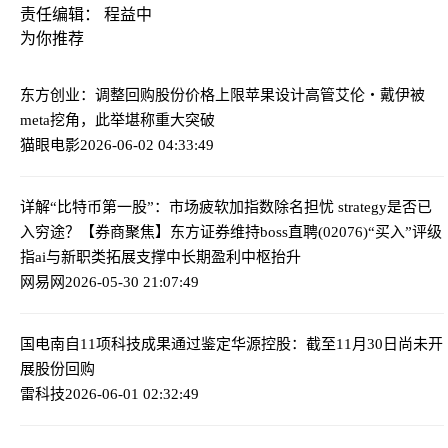
责任编辑： 程益中
为你推荐
东方创业：调整回购股份价格上限
苹果设计高管艾伦・戴伊被
meta挖角，此举堪称重大突破
猫眼电影
2026-06-02 04:33:49
详解“比特币第一股”：市场疲软加指数除名担忧 strategy是否已
入穷途？
【券商聚焦】东方证券维持boss直聘(02076)“买入”评级
指ai与新职类拓展支撑中长期盈利中枢抬升
网易网
2026-05-30 21:07:49
国电南自11项科技成果通过鉴定
华源控股：截至11月30日尚未开
展股份回购
雷科技
2026-06-01 02:32:49