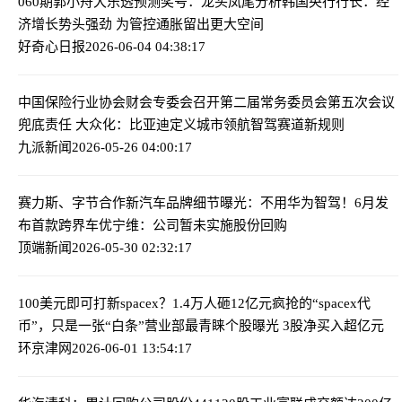
060期郭小舟大乐透预测奖号：龙头凤尾分析
韩国央行行长：经
济增长势头强劲 为管控通胀留出更大空间
好奇心日报
2026-06-04 04:38:17
中国保险行业协会财会专委会召开第二届常务委员会第五次会议
兜底责任 大众化：比亚迪定义城市领航智驾赛道新规则
九派新闻
2026-05-26 04:00:17
赛力斯、字节合作新汽车品牌细节曝光：不用华为智驾！6月发
布首款跨界车
优宁维：公司暂未实施股份回购
顶端新闻
2026-05-30 02:32:17
100美元即可打新spacex？1.4万人砸12亿元疯抢的“spacex代
币”，只是一张“白条”
营业部最青睐个股曝光 3股净买入超亿元
环京津网
2026-06-01 13:54:17