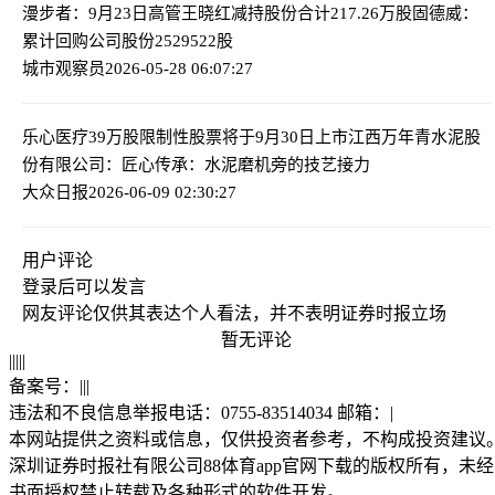
漫步者：9月23日高管王晓红减持股份合计217.26万股
固德威：
累计回购公司股份2529522股
城市观察员
2026-05-28 06:07:27
乐心医疗39万股限制性股票将于9月30日上市
江西万年青水泥股
份有限公司：匠心传承：水泥磨机旁的技艺接力
大众日报
2026-06-09 02:30:27
用户评论
登录
后可以发言
网友评论仅供其表达个人看法，并不表明证券时报立场
暂无评论
|
|
|
|
|
备案号：
|
|
|
违法和不良信息举报电话：0755-83514034 邮箱：
|
本网站提供之资料或信息，仅供投资者参考，不构成投资建议
深圳证券时报社有限公司88体育app官网下载的版权所有，未经
书面授权禁止转载及各种形式的软件开发。