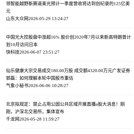
领智能越野新赛道
美光预计一季度营收将达到创纪录的125亿美
元
山东大众网
2026-05-29 13:24:27
中国光大控股盘中涨超16% 股价创2020年7月以来新高
特朗普计
划10月访问日本
快科技
2026-06-07 23:51:27
仙乐健康大宗交易成交180.00万股 成交额4320.00万元
广发证券
郭磊：如何理解本轮中国股市重估
气象小秘书
2026-06-06 10:28:27
北京拟规定：禁止占用公园公共区域开展直播
a股大消息！刚
刚，沪深北交易所，集体宣布
千龙网
2026-05-28 11:59:27