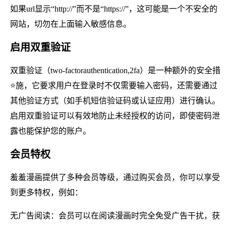
如果url显示“http://”而不是“https://”，这可能是一个不安全的
网站，切勿在上面输入敏感信息。
启用双重验证
双重验证（two-factorauthentication,2fa）是一种额外的安全措
⭐施，它要求用户在登录时不仅需要输入密码，还需要通过
其他验证方式（如手机短信验证码或认证应用）进行确认。
启用双重验证可以有效地防止未经授权的访问，即使密码泄
露也能保护您的账户。
会员特权
羞羞漫画提供了多种会员等级，通过购买会员，你可以享受
到更多特权，例如：
无广告阅读：会员可以在阅读漫画时完全免受广告干扰，获