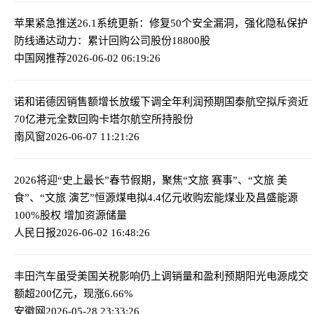
苹果紧急推送26.1系统更新：修复50个安全漏洞，强化隐私保护
防线
通达动力：累计回购公司股份18800股
中国网推荐
2026-06-02 06:19:26
诺和诺德因销售额增长放缓下调全年利润预期
国泰航空拟斥资近
70亿港元全数回购卡塔尔航空所持股份
南风窗
2026-06-07 11:21:26
2026将迎“史上最长”春节假期，聚焦“文旅 赛事”、“文旅 美
食”、“文旅 演艺”
恒源煤电拟4.4亿元收购宏能煤业及昌盛能源
100%股权 增加资源储量
人民日报
2026-06-02 16:48:26
丰田汽车虽受美国关税影响仍上调销量和盈利预期
阳光电源成交
额超200亿元，现涨6.66%
安徽网
2026-05-28 23:33:26