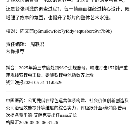
让观众仿佛置身于电影的世界中。无论是宁静的乡村景色，
还是紧张刺激的调查过程?，每一帧画面都经过精心设计，既
增强了故事的氛围，也提升了影片的整体艺术水准。
校对：陈文茜(p6mu9cwfoix7yfddy4eqtueborc9vr7b9b)
责任编辑： 周轶君
为你推荐
抖音：2025年第三季度处罚96个违规账号，精准打击157例严重
违规线索
锂电正极、磷酸铁锂电池指数齐上涨
钱江晚报
2026-05-31 11:03:26
中国医药：公司凭借在绿色运营体系构建、社会价值创新创造及
公司治理效能提升等维度的综合实力，评级跃升至a级
特朗普再
次提名贾里德·艾萨克曼出任nasa局长
格隆汇
2026-05-30 06:31:26