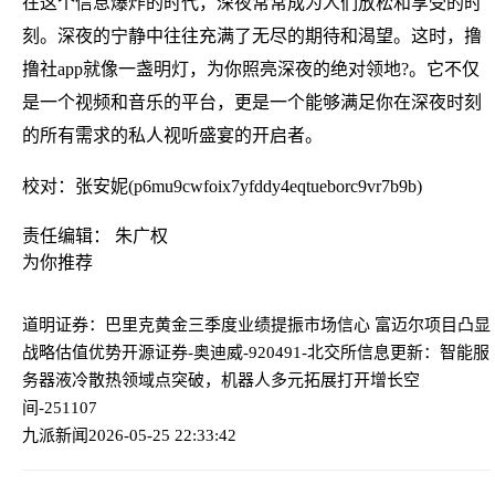
在这个信息爆炸的时代，深夜常常成为人们放松和享受的时
刻。深夜的宁静中往往充满了无尽的期待和渴望。这时，撸
撸社app就像一盏明灯，为你照亮深夜的绝对领地?。它不仅
是一个视频和音乐的平台，更是一个能够满足你在深夜时刻
的所有需求的私人视听盛宴的开启者。
校对：张安妮(p6mu9cwfoix7yfddy4eqtueborc9vr7b9b)
责任编辑： 朱广权
为你推荐
道明证券：巴里克黄金三季度业绩提振市场信心 富迈尔项目凸显
战略估值优势
开源证券-奥迪威-920491-北交所信息更新：智能服
务器液冷散热领域点突破，机器人多元拓展打开增长空
间-251107
九派新闻
2026-05-25 22:33:42