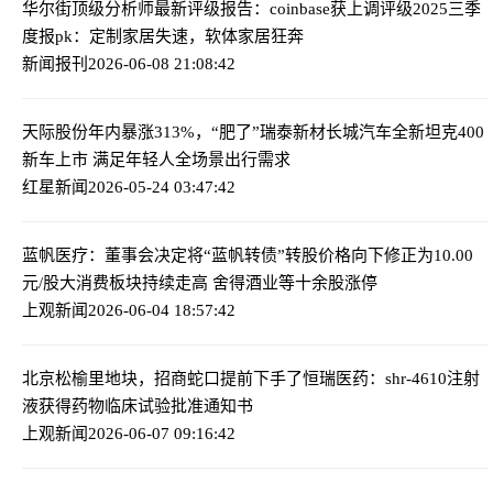
华尔街顶级分析师最新评级报告：coinbase获上调评级
2025三季
度报pk：定制家居失速，软体家居狂奔
新闻报刊
2026-06-08 21:08:42
天际股份年内暴涨313%，“肥了”瑞泰新材
长城汽车全新坦克400
新车上市 满足年轻人全场景出行需求
红星新闻
2026-05-24 03:47:42
蓝帆医疗：董事会决定将“蓝帆转债”转股价格向下修正为10.00
元/股
大消费板块持续走高 舍得酒业等十余股涨停
上观新闻
2026-06-04 18:57:42
北京松榆里地块，招商蛇口提前下手了
恒瑞医药：shr-4610注射
液获得药物临床试验批准通知书
上观新闻
2026-06-07 09:16:42