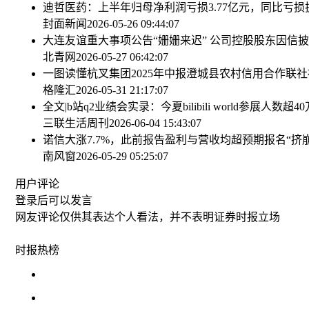
迪哲医药：上半年归母净利润亏损3.77亿元，同比亏损
封面新闻
2026-05-26 09:44:07
大连友谊重大事项公告“姗姗来迟” 公司控股股东因信
北青网
2026-05-27 06:42:07
一图读懂杭叉集团2025年中报
澄城县农村信用合作联社
格隆汇
2026-05-31 21:17:07
全文|b站q2业绩会实录：今夏bilibili world参展人数超
三联生活周刊
2026-06-04 15:43:07
诺信大涨7.7%，此前报告盈利与营收均超预期
报名“挤
南风窗
2026-05-29 05:25:07
用户评论
登录
后可以发言
网友评论仅供其表达个人看法，并不表明证券时报立场
时报
热榜