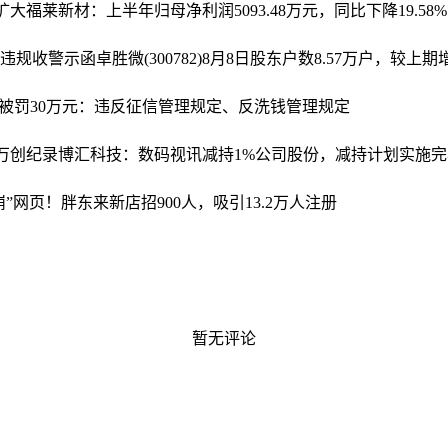
扩大
福莱新材：上半年归母净利润5093.48万元，同比下降19.58%
披违规收警示函
卓胜微(300782)8月8日股东户数8.57万户，较上期增
被罚30万元：违反征信管理规定、反洗钱管理规定
40万创纪录
博汇科技：数码视讯减持1%公司股份，减持计划实施完
崩”网页！胖东来新店招900人，吸引13.2万人注册
暂无评论