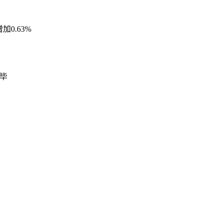
加0.63%
毕