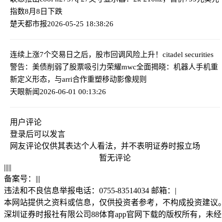
指数8月8日下跌
楚天都市报
2026-05-25 18:38:26
连续上涨7个交易日之后，股市回调风险上升！citadel securities
警告：美债削弱了股票吸引力
荣耀mwc全面揭晓：机器人手机重
新定义形态，与arri合作重塑移动影像规则
天眼新闻
2026-06-01 00:13:26
用户评论
登录
后可以发言
网友评论仅供其表达个人看法，并不表明证券时报立场
暂无评论
|
|
|
|
|
备案号：
|
|
|
违法和不良信息举报电话：0755-83514034 邮箱：
|
本网站提供之资料或信息，仅供投资者参考，不构成投资建议
深圳证券时报社有限公司88体育app官网下载的版权所有，未经