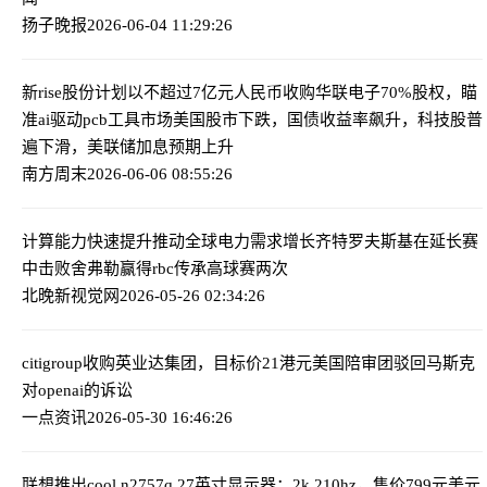
扬子晚报
2026-06-04 11:29:26
新rise股份计划以不超过7亿元人民币收购华联电子70%股权，瞄
准ai驱动pcb工具市场
美国股市下跌，国债收益率飙升，科技股普
遍下滑，美联储加息预期上升
南方周末
2026-06-06 08:55:26
计算能力快速提升推动全球电力需求增长
齐特罗夫斯基在延长赛
中击败舍弗勒赢得rbc传承高球赛两次
北晚新视觉网
2026-05-26 02:34:26
citigroup收购英业达集团，目标价21港元
美国陪审团驳回马斯克
对openai的诉讼
一点资讯
2026-05-30 16:46:26
联想推出cool n2757q 27英寸显示器：2k 210hz，售价799元
美元