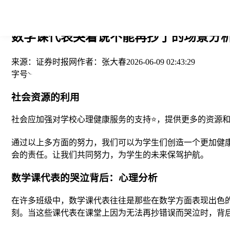
您当前的位置： > >
数学课代表哭着说不能再抄了的场景分析-
来源：
证券时报网
作者：
张大春
2026-06-09 02:43:29
字号
社会资源的利用
社会应加强对学校心理健康服务的支持⭐，提供更多的资源
通过以上多方面的努力，我们可以为学生们创造一个更加健
会的责任。让我们共同努力，为学生的未来保驾护航。
数学课代表的哭泣背后：心理分析
在许多班级中，数学课代表往往是那些在数学方面表现出色
刻。当这些课代表在课堂上因为无法再抄错误而哭泣时，背