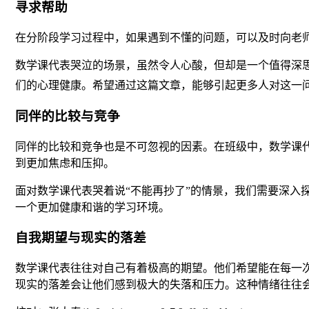
寻求帮助
在分阶段学习过程中，如果遇到不懂的问题，可以及时向老
数学课代表哭泣的场景，虽然令人心酸，但却是一个值得深
们的心理健康。希望通过这篇文章，能够引起更多人对这一
同伴的比较与竞争
同伴的比较和竞争也是不可忽视的因素。在班级中，数学课
到更加焦虑和压抑。
面对数学课代表哭着说“不能再抄了”的情景，我们需要深
一个更加健康和谐的学习环境。
自我期望与现实的落差
数学课代表往往对自己有着极高的期望。他们希望能在每一
现实的落差会让他们感到极大的失落和压力。这种情绪往往