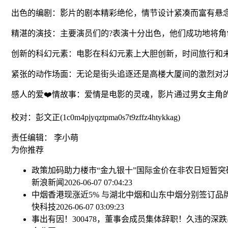
出色的编剧：影片的剧本精彩绝伦，情节设计紧凑而富有悬
精湛的演技：主要演员们的?表演十分出色，他们成功地将
创新的科幻元素：电影在科幻元素上大胆创新，时间旅行和
紧张的动作场面：无论是街头追逐还是高楼大厦间的激烈对
感人的爱❤️情故事：爱情是电影的灵魂，影片通过男女主角
校对：彭文正(1c0m4pjyqztpma0s7t9zffz4htykkag)
责任编辑： 李小萌
为你推荐
政策加码助力楼市“金九银十”
国际金价在非农日短暂突破3
新浪新闻
2026-06-07 07:04:23
中烟香港现涨近5% 与湖北中烟和山东中烟分别签订品
快科技
2026-06-07 03:09:23
事出有因！300478，董事会成员集体辞职！
久违的深跌