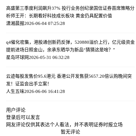
高盛第三季度利润飙升37% 投行业务创纪录
国信证券首席策略分
析师王开：长期看好科技成长板块 黄金仍具配置价值
潇湘晨报
2026-06-04 07:25:28
q4催化密集，港股通创新药反弹，520880溢价上行，亿元级资金
提前进场
日照金山，余承东晒华为新品“猜猜这是啥？”
星岛环球网
2026-05-31 06:32:28
云迹每股发售价95.6港元 香港公开发售获5657.20倍认购
晚间突
发！证监会出手立案！
人生五味
2026-06-06 16:41:28
用户评论
登录
后可以发言
网友评论仅供其表达个人看法，并不表明证券时报立场
暂无评论