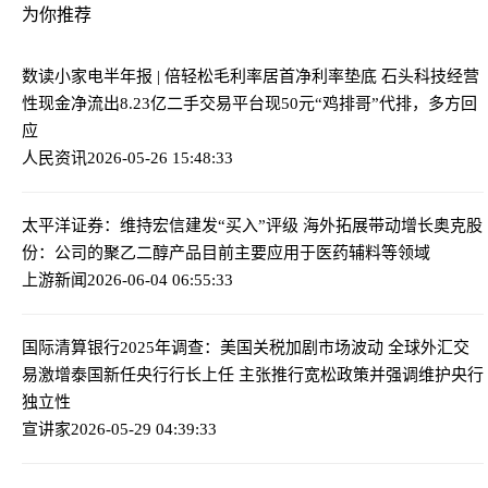
为你推荐
数读小家电半年报 | 倍轻松毛利率居首净利率垫底 石头科技经营
性现金净流出8.23亿
二手交易平台现50元“鸡排哥”代排，多方回
应
人民资讯
2026-05-26 15:48:33
太平洋证券：维持宏信建发“买入”评级 海外拓展带动增长
奥克股
份：公司的聚乙二醇产品目前主要应用于医药辅料等领域
上游新闻
2026-06-04 06:55:33
国际清算银行2025年调查：美国关税加剧市场波动 全球外汇交
易激增
泰国新任央行行长上任 主张推行宽松政策并强调维护央行
独立性
宣讲家
2026-05-29 04:39:33