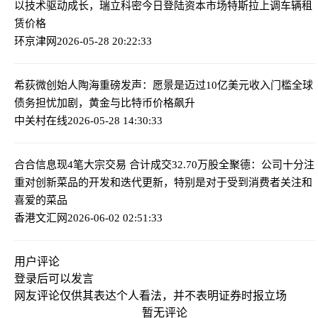
以技术驱动成长，瑞立科密今日登陆资本市场
特斯拉上调车辆租
赁价格
环京津网
2026-05-28 20:22:33
希荻微创始人陶海重磅发声：愿景是迈过10亿美元收入门槛
全球
债务担忧加剧，黄金与比特币价格飙升
中关村在线
2026-05-28 14:30:33
合合信息现4笔大宗交易 合计成交32.70万股
全聚德：公司十分注
重对创新菜品的开发和迭代更新，特别是对于受到消费者关注和
喜爱的菜品
香港文汇网
2026-06-02 02:51:33
用户评论
登录
后可以发言
网友评论仅供其表达个人看法，并不表明证券时报立场
暂无评论