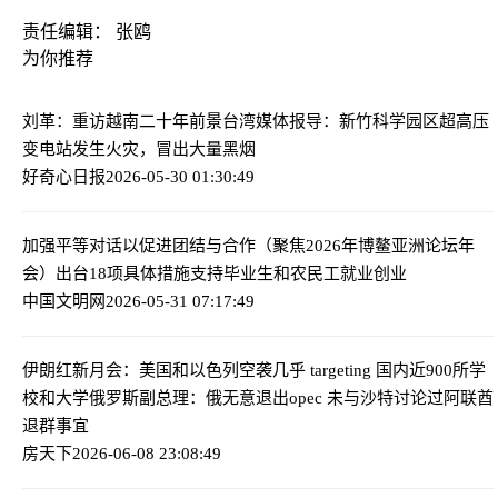
责任编辑： 张鸥
为你推荐
刘革：重访越南二十年前景
台湾媒体报导：新竹科学园区超高压
变电站发生火灾，冒出大量黑烟
好奇心日报
2026-05-30 01:30:49
加强平等对话以促进团结与合作（聚焦2026年博鳌亚洲论坛年
会）
出台18项具体措施支持毕业生和农民工就业创业
中国文明网
2026-05-31 07:17:49
伊朗红新月会：美国和以色列空袭几乎 targeting 国内近900所学
校和大学
俄罗斯副总理：俄无意退出opec 未与沙特讨论过阿联酋
退群事宜
房天下
2026-06-08 23:08:49