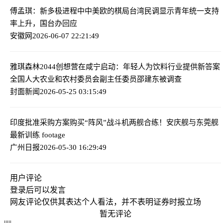
傅孟琪：新多极进程中中美欧的棋局
台湾民调显示青年统一支持
率上升，国台办回应
安徽网
2026-06-07 22:21:49
雅琪森林2044创想营在咸宁启动：年轻人为饮料行业提供新答案
全国人大农业和农村委员会副主任委员邵建东被调查
封面新闻
2026-05-25 03:15:49
印度批准采购方案购买“阵风”战斗机
两舰合练！安庆舰与东莞舰
最新训练 footage
广州日报
2026-05-30 16:29:49
用户评论
登录
后可以发言
网友评论仅供其表达个人看法，并不表明证券时报立场
暂无评论