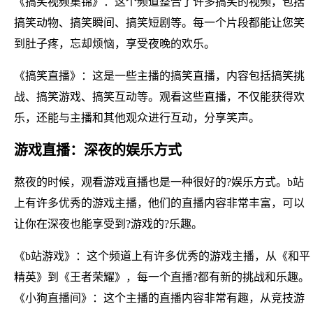
《搞笑视频集锦》：这个频道整合了许多搞笑的视频，包括
搞笑动物、搞笑瞬间、搞笑短剧等。每一个片段都能让您笑
到肚子疼，忘却烦恼，享受夜晚的欢乐。
《搞笑直播》：这是一些主播的搞笑直播，内容包括搞笑挑
战、搞笑游戏、搞笑互动等。观看这些直播，不仅能获得欢
乐，还能与主播和其他观众进行互动，分享笑声。
游戏直播：深夜的娱乐方式
熬夜的时候，观看游戏直播也是一种很好的?娱乐方式。b站
上有许多优秀的游戏主播，他们的直播内容非常丰富，可以
让你在深夜也能享受到?游戏的?乐趣。
《b站游戏》：这个频道上有许多优秀的游戏主播，从《和平
精英》到《王者荣耀》，每一个直播?都有新的挑战和乐趣。
《小狗直播间》：这个主播的直播内容非常有趣，从竞技游