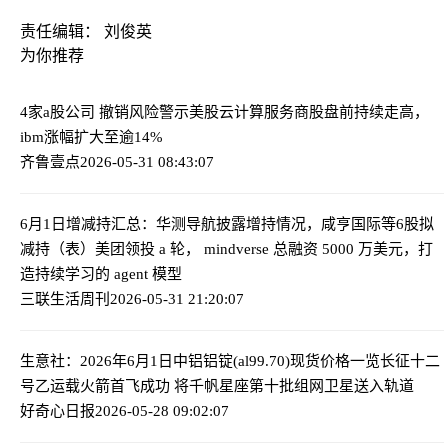
责任编辑： 刘俊英
为你推荐
4家a股公司 撤销风险警示
美股云计算服务商股盘前持续走高，
ibm涨幅扩大至逾14%
齐鲁壹点
2026-05-31 08:43:07
6月1日增减持汇总：华测导航披露增持情况，咸亨国际等6股拟
减持（表）
美团领投 a 轮， mindverse 总融资 5000 万美元，打
造持续学习的 agent 模型
三联生活周刊
2026-05-31 21:20:07
生意社：2026年6月1日中铝铝锭(al99.70)现货价格一览
长征十二
号乙运载火箭首飞成功 将千帆星座第十批组网卫星送入轨道
好奇心日报
2026-05-28 09:02:07