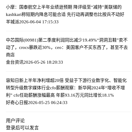
小摩：国泰航空上半年业绩逊预期 降评级至“减持”
美联储的
kashkari称短期内降息可能合适 先行动再调整也比按兵不动好
羊城派
2026-06-04 17:15:33
中芯国际(00981)第二季度利润同比减少19.49%
“洞洞丑鞋”卖不
动了，crocs暴跌近30%，ceo：美国客户不买东西了，甚至不去
商店
金台资讯
2026-05-26 18:20:33
容知日新上半年净利增超20倍 受益于下游行业数字化、智能化
转型升级
数字媒体行业cfo薪酬观察：新华网2024年“增收不增
利” cfo任劼薪酬涨幅最高 年薪93.16万元同比增长18.1%
好奇心日报
2026-05-25 06:24:33
用户评论
登录
后可以发言