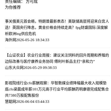
责任编辑： 方可成
为你推荐
事关俄美元首会晤，特朗普最新表态！美联储高层将迎来白宫人
选！英国央行降息，黄金价格会持续走高？
fpg财盛国际:深度解
析欧洲lng供应危机
海外网
2026-05-26 18:34:33
【山证农业】农业行业周报：建议关注饲料的回升周期和养殖的
边际改善
与医疗康养业务协同 傅利叶新品主打“亲和力”
山东大众网
2026-05-29 09:38:33
影视院线行业cfo薪酬观察：华智数媒业绩降幅最大收入规模垫
底cfo梁晨成年薪101万元高于行业平均薪酬
药明康德完成配售合
共7380万股配售股份
慧聪网
2026-06-04 03:44:33