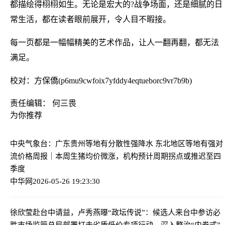
都描绘得栩栩如生。无论是宏大的?战争场面，还是细腻的日
常生活，都在读者眼前展开，令人目不暇接。
每一页都是一幅幅精美的艺术作品，让人一翻再翻，都无法
满足。
校对：方保僑(p6mu9cwfoix7yfddy4eqtueborc9vr7b9b)
责任编辑： 何三畏
为你推荐
中央气象台：广东贵州等地有分散性强降水 东北地区等地有强对
流
价格周报｜本周生猪均价微涨，机构预计周期拐点或推迟至四
季度
中华网
2026-05-26 19:23:30
徐欣莹赴台中请益，卢秀燕曝“政坛传说”：候选人来台中参访必
胜
市场监管总局部署打击劣质低价专项行动，深入整治“内卷式”