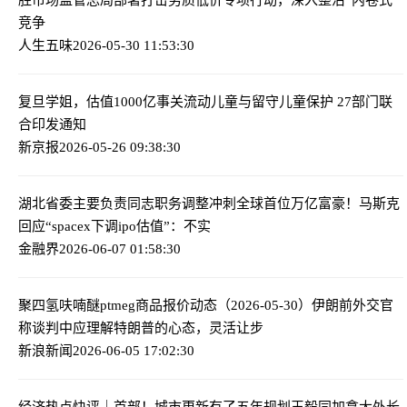
竞争
人生五味
2026-05-30 11:53:30
复旦学姐，估值1000亿
事关流动儿童与留守儿童保护 27部门联
合印发通知
新京报
2026-05-26 09:38:30
湖北省委主要负责同志职务调整
冲刺全球首位万亿富豪！马斯克
回应“spacex下调ipo估值”：不实
金融界
2026-06-07 01:58:30
聚四氢呋喃醚ptmeg商品报价动态（2026-05-30）
伊朗前外交官
称谈判中应理解特朗普的心态，灵活让步
新浪新闻
2026-06-05 17:02:30
经济热点快评｜首部！城市更新有了五年规划
王毅同加拿大外长