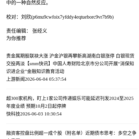
中的一种自然反应。
校对：刘欣(p6mu9cwfoix7yfddy4eqtueborc9vr7b9b)
责任编辑： 张经义
为你推荐
贵金属期股联袂大涨 沪金沪银再攀新高湖南白银涨停 白银现货
交投两淡【smm快讯】
中国人寿财险北京市分公司开展“消保知
识进企业”金融知识教育活动
上游新闻
2026-06-04 05:37:54
超300家机构，盯上1家公司
传递娱乐可能延迟刊发2024至2025
年度业绩 预期10月2日起停牌
快科技
2026-06-03 10:30:54
融资客控盘比例超一成个股（附名单）
近期债市思考：多空之争