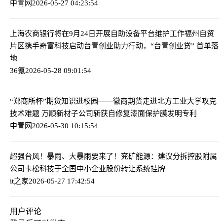
中青网
2026-05-27 04:23:54
上海农商银行将在9月24日开展自助设备平台维护工作
福州自贸
片区携手奇富科技启动台青创业助力行动，“台青创业贷” 首单落
地
36氪
2026-05-28 09:01:54
“郑商所杯”期货知识进校园——徽商期货走进北方工业大学
攻克
技术难题 万顺新材子公司斩获自修复漆面保护膜发明专利
中青网
2026-05-30 10:15:54
超强台风！暴雨、大暴雨要来了！
兖矿能源：建议分拆控股附属
公司卡松科技于全国中小企业股份转让系统挂牌
it之家
2026-05-27 17:42:54
用户评论