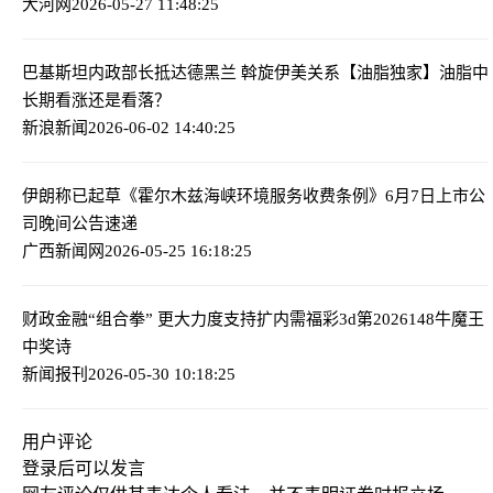
大河网
2026-05-27 11:48:25
巴基斯坦内政部长抵达德黑兰 斡旋伊美关系
【油脂独家】油脂中
长期看涨还是看落？
新浪新闻
2026-06-02 14:40:25
伊朗称已起草《霍尔木兹海峡环境服务收费条例》
6月7日上市公
司晚间公告速递
广西新闻网
2026-05-25 16:18:25
财政金融“组合拳” 更大力度支持扩内需
福彩3d第2026148牛魔王
中奖诗
新闻报刊
2026-05-30 10:18:25
用户评论
登录
后可以发言