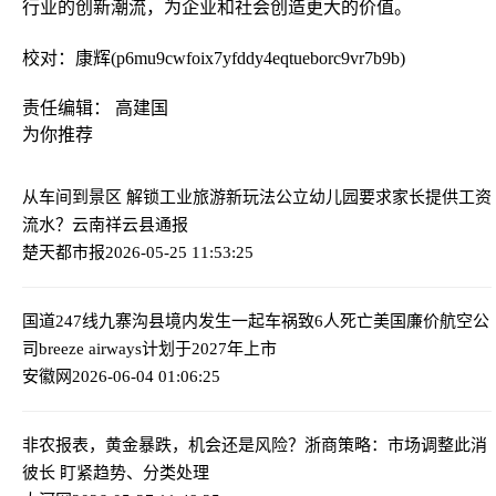
行业的创新潮流，为企业和社会创造更大的价值。
校对：康辉(p6mu9cwfoix7yfddy4eqtueborc9vr7b9b)
责任编辑： 高建国
为你推荐
从车间到景区 解锁工业旅游新玩法
公立幼儿园要求家长提供工资
流水？云南祥云县通报
楚天都市报
2026-05-25 11:53:25
国道247线九寨沟县境内发生一起车祸致6人死亡
美国廉价航空公
司breeze airways计划于2027年上市
安徽网
2026-06-04 01:06:25
非农报表，黄金暴跌，机会还是风险？
浙商策略：市场调整此消
彼长 盯紧趋势、分类处理