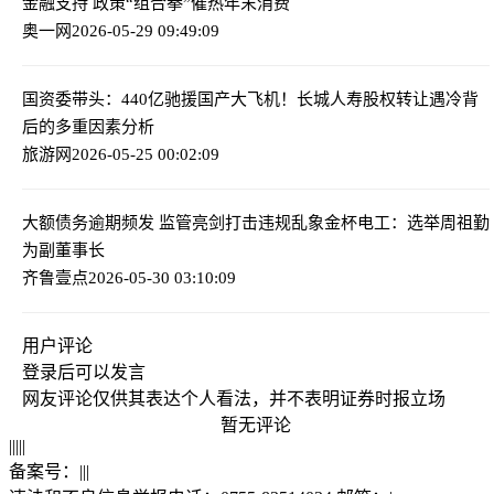
金融支持 政策“组合拳”催热年末消费
奥一网
2026-05-29 09:49:09
国资委带头：440亿驰援国产大飞机！
长城人寿股权转让遇冷背
后的多重因素分析
旅游网
2026-05-25 00:02:09
大额债务逾期频发 监管亮剑打击违规乱象
金杯电工：选举周祖勤
为副董事长
齐鲁壹点
2026-05-30 03:10:09
用户评论
登录
后可以发言
网友评论仅供其表达个人看法，并不表明证券时报立场
暂无评论
|
|
|
|
|
备案号：
|
|
|