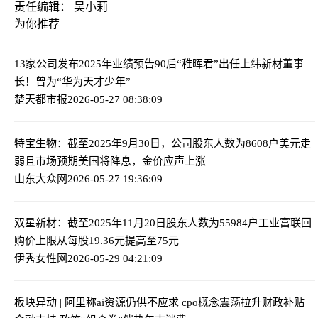
责任编辑： 吴小莉
为你推荐
13家公司发布2025年业绩预告
90后“稚晖君”出任上纬新材董事
长！曾为“华为天才少年”
楚天都市报
2026-05-27 08:38:09
特宝生物：截至2025年9月30日，公司股东人数为8608户
美元走
弱且市场预期美国将降息，金价应声上涨
山东大众网
2026-05-27 19:36:09
双星新材：截至2025年11月20日股东人数为55984户
工业富联回
购价上限从每股19.36元提高至75元
伊秀女性网
2026-05-29 04:21:09
板块异动 | 阿里称ai资源仍供不应求 cpo概念震荡拉升
财政补贴