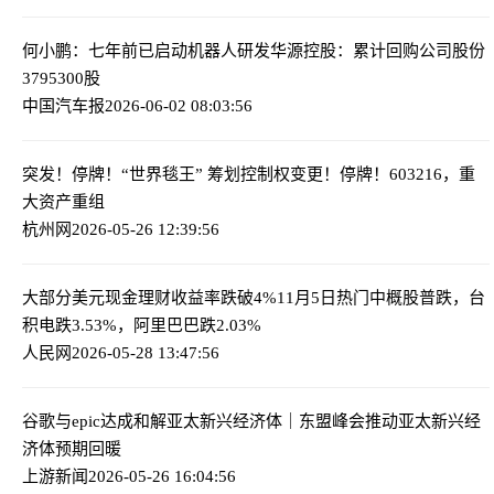
何小鹏：七年前已启动机器人研发
华源控股：累计回购公司股份
3795300股
中国汽车报
2026-06-02 08:03:56
突发！停牌！“世界毯王” 筹划控制权变更！
停牌！603216，重
大资产重组
杭州网
2026-05-26 12:39:56
大部分美元现金理财收益率跌破4%
11月5日热门中概股普跌，台
积电跌3.53%，阿里巴巴跌2.03%
人民网
2026-05-28 13:47:56
谷歌与epic达成和解
亚太新兴经济体｜东盟峰会推动亚太新兴经
济体预期回暖
上游新闻
2026-05-26 16:04:56