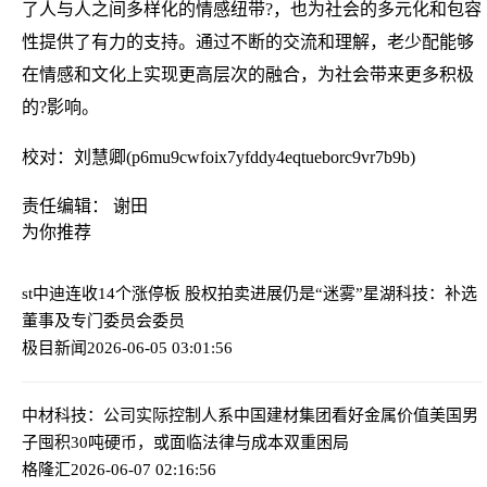
了人与人之间多样化的情感纽带?，也为社会的多元化和包容
性提供了有力的支持。通过不断的交流和理解，老少配能够
在情感和文化上实现更高层次的融合，为社会带来更多积极
的?影响。
校对：刘慧卿(p6mu9cwfoix7yfddy4eqtueborc9vr7b9b)
责任编辑： 谢田
为你推荐
st中迪连收14个涨停板 股权拍卖进展仍是“迷雾”
星湖科技：补选
董事及专门委员会委员
极目新闻
2026-06-05 03:01:56
中材科技：公司实际控制人系中国建材集团
看好金属价值美国男
子囤积30吨硬币，或面临法律与成本双重困局
格隆汇
2026-06-07 02:16:56