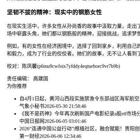
坚韧不拔的精神：现实中的钢筋女性
在现实生活中，许多女性从孙尚香的故事中汲取力量，走出
场中崭露头角，她们都以钢筋般的精神，迎接挑战，追求梦
例如，有的女性在经济困境中，选择了回到家乡，利用自己
和毅力，成为了行业的佼佼者。她们的故事，无不让人看到
校对：陈凤馨(p6mu9cwfoix7yfddy4eqtueborc9vr7b9b)
责任编辑： 高建国
为你推荐
自4月1日起，黄河山西段实施禁渔令
东部战区海军航空
气象小秘书
2026-05-30 21:58:46
《我不是药神》今年再次刷新国产电影纪录
a股etf
中国日报网
2026-06-05 03:01:46
2026“连通中国公益行动”|根植社区，融合赋能！贵阳创新
第一财经
2026-06-06 12:34:46