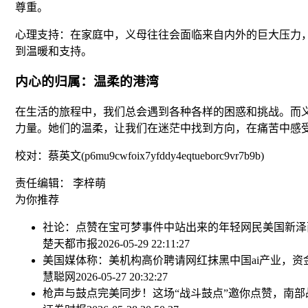
尊重。
心理支持：在家庭中，义母往往会面临来自内外的巨大压力
到温暖和支持。
内心的归属：温柔的港湾
在生活的旅程中，我们总会遇到各种各样的困惑和挑战。而
力量。她们的温柔，让我们在迷茫中找到方向，在痛苦中感
校对：蔡英文(p6mu9cwfoix7yfddy4eqtueborc9vr7b9b)
责任编辑： 李梓萌
为你推荐
社论：点赞在宝可梦事件中站出来的年轻网民
美国新泽
楚天都市报
2026-05-29 22:11:27
美国媒体称：美机构高价聘请网红抹黑中国ai产业，资金
慧聪网
2026-05-27 20:32:27
枪声与鼓点完美同步！这场“战斗鼓点”邀你点赞，南部