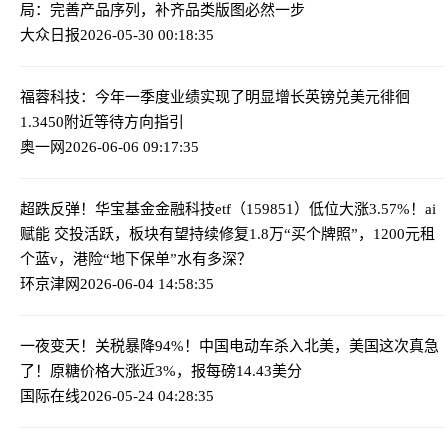
局：完善产品序列，补齐品类版图必然一步
大众日报
2026-05-30 00:18:35
福蓉科技：今年一季度业绩实现了明显增长
英镑兑美元徘徊
1.3450附近等待方向指引
奥一网
2026-06-06 09:17:35
超跌反弹！华宝基金金融科技etf（159851）低位大涨3.57%！ai
赋能 交投活跃，板块有望持续修复
1.8万“买个牌照”，1200元租
个蓝v，港险“地下保单”水有多深？
环京津网
2026-06-04 14:58:35
一夜变天！关税暴降94%！中国电动车杀入北美，美国这次真急
了！
原糖价格大涨近3%，报每磅14.43美分
国际在线
2026-05-24 04:28:35