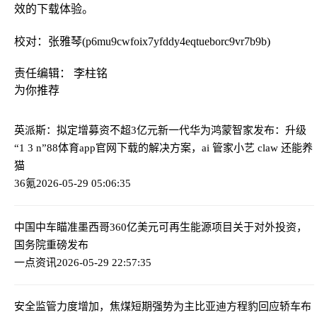
效的下载体验。
校对：张雅琴(p6mu9cwfoix7yfddy4eqtueborc9vr7b9b)
责任编辑： 李柱铭
为你推荐
英派斯：拟定增募资不超3亿元
新一代华为鸿蒙智家发布：升级
“1 3 n”88体育app官网下载的解决方案，ai 管家小艺 claw 还能养
猫
36氪
2026-05-29 05:06:35
中国中车瞄准墨西哥360亿美元可再生能源项目
关于对外投资，
国务院重磅发布
一点资讯
2026-05-29 22:57:35
安全监管力度增加，焦煤短期强势为主
比亚迪方程豹回应轿车布