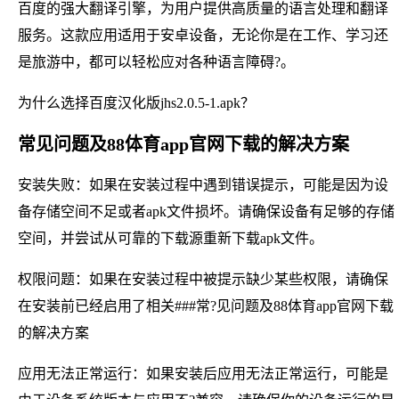
百度的强大翻译引擎，为用户提供高质量的语言处理和翻译
服务。这款应用适用于安卓设备，无论你是在工作、学习还
是旅游中，都可以轻松应对各种语言障碍?。
为什么选择百度汉化版jhs2.0.5-1.apk？
常见问题及88体育app官网下载的解决方案
安装失败：如果在安装过程中遇到错误提示，可能是因为设
备存储空间不足或者apk文件损坏。请确保设备有足够的存储
空间，并尝试从可靠的下载源重新下载apk文件。
权限问题：如果在安装过程中被提示缺少某些权限，请确保
在安装前已经启用了相关###常?见问题及88体育app官网下载
的解决方案
应用无法正常运行：如果安装后应用无法正常运行，可能是