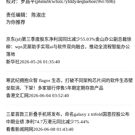
校对：罗昌平(p6mu9cwfoix7yfddy4eqtueborc9vr7b9b)
责任编辑： 陈淑庄
为你推荐
京东(jd)第三季度股东净利润同比减少55.03%
金山办公副总裁徐
柳：wps灵犀助手实现ai与软件双向融合，推动全流程智能办公
落地
新华社
2026-05-26 01:35:40
寒武纪拥抱众智 flagos 生态，打破不同架构芯片间的软件生态壁
垒
取消、下架！多家银行停售5年期定期存款产品
香港文汇网
2026-06-04 03:52:40
三星首款三折叠手机将发布，命名galaxy z trifold
国恩控股公布
中期业绩 净利74.7万港元同比减少75.44%
看看新闻网网
2026-06-08 01:43:40