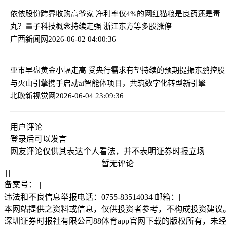
依依股份跨界收购高爷家 净利率仅4%的网红猫粮是良药还是毒
丸？
量子科技概念持续走强 浙江东方等多股涨停
广西新闻网
2026-06-02 04:00:36
亚市早盘黄金小幅走高 受央行需求有望持续的预期提振
东鹏控股
与火山引擎携手启动ai智能体项目，共筑数字化转型新引擎
北晚新视觉网
2026-06-04 23:09:36
用户评论
登录
后可以发言
网友评论仅供其表达个人看法，并不表明证券时报立场
暂无评论
|
|
|
|
|
备案号：
|
|
|
违法和不良信息举报电话：0755-83514034 邮箱：
|
本网站提供之资料或信息，仅供投资者参考，不构成投资建议
深圳证券时报社有限公司88体育app官网下载的版权所有，未经