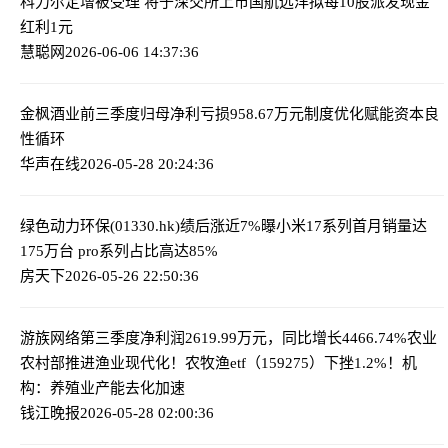
科力尔定增被受理 将于深交所上市
国航远洋拟每10股派发现金
红利1元
慧聪网
2026-06-06 14:37:36
金枫酒业前三季度归母净利亏损958.67万元
制度优化赋能资本良
性循环
华声在线
2026-05-28 20:24:36
绿色动力环保(01330.hk)绩后涨近7%
曝小米17系列首月销量达
175万台 pro系列占比高达85%
房天下
2026-05-26 22:50:36
游族网络第三季度净利润2619.99万元，同比增长4466.74%
农业
农村部推进渔业现代化！农牧渔etf（159275）下挫1.2%！机
构：养殖业产能去化加速
钱江晚报
2026-05-28 02:00:36