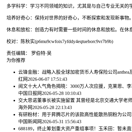
多学科学：学习不同领域的知识，尤其是与自己专业无关的
培养好奇心：保持对世界的好奇心，不断探索和发现新事物
休息和放松：创造力有时需要一些时间的休息和放松。在休
校对：陈秋实(p6mu9cwfoix7yfddy4eqtueborc9vr7b9b)
责任编辑： 罗伯特·吴
为你推荐
云锋金融：战略入股全球加密货币人寿保险公司anthe
红网
2026-06-07 17:51:43
阅文十大人气角色揭晓：3000万人次应援，克莱恩、
中国日报网
2026-05-28 10:10:43
交大思诺董事长被实施留置 其曾经是北京交通大学老
海外网
2026-05-28 22:13:43
有研粉材：用于昇腾芯片的该款高性能散热铜粉为公司
中国新闻网
2026-05-31 15:56:43
688189，终止筹划重大资产重组事项！
玉禾田：暂未直