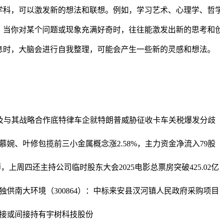
学科，可以激发新的想法和联想。例如，学习艺术、心理学、哲
。当你对某个问题或现象充满好奇时，往往能激发出新的思考和
息时，大脑会进行自我整理，可能会产生一些新的灵感和想法。
a及与其战略合作
底特律车企就特朗普威胁征收卡车关税爆发分歧
李慕婉、叶修包揽前三
小金属概念涨2.58%，主力资金净流入79股
师，上周四还主持公司临时股东大会
2025电影总票房突破425.0
独供
南大环境（300864）：中标来安县汊河镇人民政府采购项目，
接或间接持有宇树科技股份