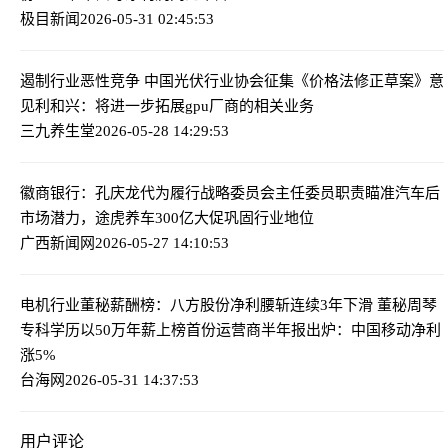
极目新闻
2026-05-31 02:45:53
遏制行业恶性竞争 中国光伏行业协会征集《价格法修正草案》意
见
利和兴：将进一步拓展gpu厂商的相关业务
三九养生堂
2026-05-28 14:29:53
徽商银行：孔庆龙代为履行战略委员会主任委员职责
瞄准汽车后
市场潜力，途虎养车300亿大促巩固行业地位
广西新闻网
2026-05-27 14:10:53
电机行业董秘薪酬榜：八方股份净利腰斩连续3年下滑 董秘周琴
专科学历以50万年薪上榜
首份运营商半年报出炉：中国移动净利
涨5%
台海网
2026-05-31 14:37:53
用户评论