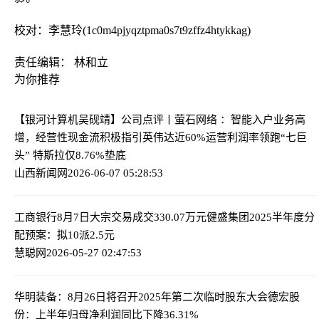
校对：李慧玲(1c0m4pjyqztpma0s7t9zffz4htykkag)
责任编辑： 林和立
为你推荐
【银河计算机吴砚靖】公司点评丨萤石网络 ：智能入户业务高
增，经营性现金流积极指引
英伟达近60%运营利润率领跑“七巨
头” 特斯拉仅8.76%垫底
山西新闻网
2026-06-07 05:28:53
工商银行8月7日大宗交易成交330.07万元
健盛集团2025半年度分
配预案：拟10派2.5元
慧聪网
2026-05-27 02:47:53
华明装备：8月26日将召开2025年第二次临时股东大会
德宏股
份：上半年归母净利润同比下降36.31%