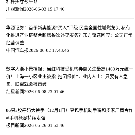
杠杆头寸被平仓
川观新闻
2026-06-03 15:17:46
华源证券：首予新奥能源“买入”评级 民营全国性城燃龙头 私有
化推进产业链整合
新增餐饮外卖服务？东方甄选回应：公司正常
经营调整
中国汽车报
2026-06-02 17:43:46
数字人浙小景播报：当虹科技受机构券商关注最高
1460万元统一
价！上海一小区业主被指“抱团保价”，业内人士：只要有人急
卖，联盟就会被击破
红星新闻
2026-06-08 23:01:46
86只a股筹码大换手（12月1日）
豆包手机助手将和多家厂商合作
ai手机概念持续走强
极目新闻
2026-05-26 01:53:46