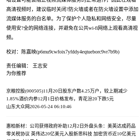
高清视频时，建议临时关闭?防火墙或者在防火墙设置中添加
流媒体服务的白名单。为了保护个人隐私和网络安全，尽量
使用安?全的网络连接，并避免在公共wi-fi网络上观看高清视
频。
校对：陈嘉映(p6mu9cwfoix7yfddy4eqtueborc9vr7b9b)
责任编辑： 王志安
为你推荐
京粮控股(000505)11月20日股东户数4.25万户，较上期减少
1.85%
酒价内参12月1日价格发布，青花汾20下跌5元
山东大众网
2026-05-24 06:10:46
惠柏新材：公司获得政府补助
12月2日外盘头条：美英达成药品
零关税协议 英伟达20亿美元入股新思科技 加密货币近10亿美元