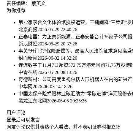
责任编辑： 蔡英文
为你推荐
第72家茅台文化体验馆授权运营，王莉阐释“三步走”发
北京商报
2026-05-29 22:40:26
正泰电器：为正泰新能源、正泰安能合计36家子公司提供
新浪财经
2026-05-29 20:37:26
事关“开门杀”保险赔偿等，最高人民法院征求意见
高盛
封面新闻
2026-06-02 14:32:26
连连数字于11月7日斥资572.75万港元回购71.75万股
博
中青在线
2026-05-26 08:13:26
奇德新材：公司高度重视包括人形机器人在内的新兴产
中华网
2026-06-03 14:18:26
中国太保产险捐赠林业碳汇助力“零碳进博”
洋河股份去
黑龙江东北网
2026-06-05 20:25:26
用户评论
登录
后可以发言
网友评论仅供其表达个人看法，并不表明证券时报立场