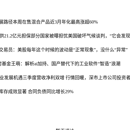
展路径
本周在售混合产品近3月年化最高涨超60%
21.2亿元担保
部分国家被曝担忧美国破坏气候谈判，“它会发现
交易员：美股每年这个时候的波动是“正常现象”，没什么“异常”
时基金王萌：解析ai加持、国产替代下的工业软件“智造”浪潮
业发展机遇
三季度营收净利双增 行情回暖，深市上市公司投资
库存成效显著 合同负债同比增长29%